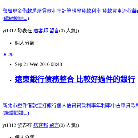
郵局現金借款
房屋貸款利率計算
購屋貸款利率
貸款買車流程
華
(繼續閱讀...)
yt1312 發表在
痞客邦
留言
(0)
人氣(
)
個人分類：
▲top
Sep
21
Wed
2016
08:48
遠東銀行債務整合 比較好過件的銀行
新北市證件借款
渣打銀行個人信貸
貸款利率年利率
中古車貸款
(繼續閱讀...)
yt1312 發表在
痞客邦
留言
(0)
人氣(
)
個人分類：