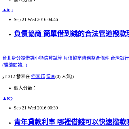
▲top
Sep
21
Wed
2016
04:46
負債協商 簡單借到錢的合法管道撥款
台北身分證借錢
小額信貸試算
負債協商
債務整合條件
台灣銀行
(繼續閱讀...)
yt1312 發表在
痞客邦
留言
(0)
人氣(
)
個人分類：
▲top
Sep
21
Wed
2016
00:39
青年貸款利率 哪裡借錢可以快速撥款