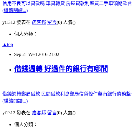
信用不良可以貸款嗎
車貸轉貸
房屋貸款利率
買二手車頭期款
台
(繼續閱讀...)
yt1312 發表在
痞客邦
留言
(0)
人氣(
)
個人分類：
▲top
Sep
21
Wed
2016
21:02
借錢週轉 好過件的銀行有哪間
借錢週轉
郵局借款
民間借款利息
郵局信貸條件
華南銀行債務整
(繼續閱讀...)
yt1312 發表在
痞客邦
留言
(0)
人氣(
)
個人分類：