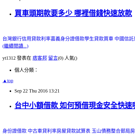
買車頭期款要多少 哪裡借錢快速放款
台灣銀行信用貸款利率
嘉義身分證借款
學生貸款買車
中國信託
(繼續閱讀...)
yt1312 發表在
痞客邦
留言
(0)
人氣(
)
個人分類：
▲top
Sep
22
Thu
2016
13:21
台中小額借款 如何預借現金安全快速
身份證借款
中古車貸利率
房屋貸款試算表
玉山債務整合
郵局房