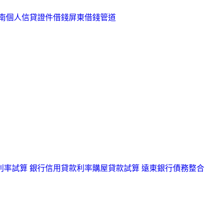
南個人信貸
證件借錢
屏東借錢管道
利率試算
銀行信用貸款利率
購屋貸款試算
遠東銀行債務整合