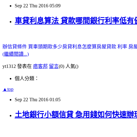
Sep
22
Thu
2016
05:09
車貸利息算法 貸款哪間銀行利率低有
辦信貸條件
買車頭期款多少
房貸利息怎麼算
房屋貸款 利率
房
(繼續閱讀...)
yt1312 發表在
痞客邦
留言
(0)
人氣(
)
個人分類：
▲top
Sep
22
Thu
2016
01:05
土地銀行小額信貸 急用錢如何快速辦