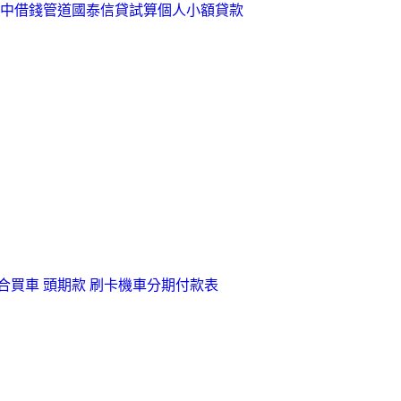
中借錢管道
國泰信貸試算
個人小額貸款
合
買車 頭期款 刷卡
機車分期付款表