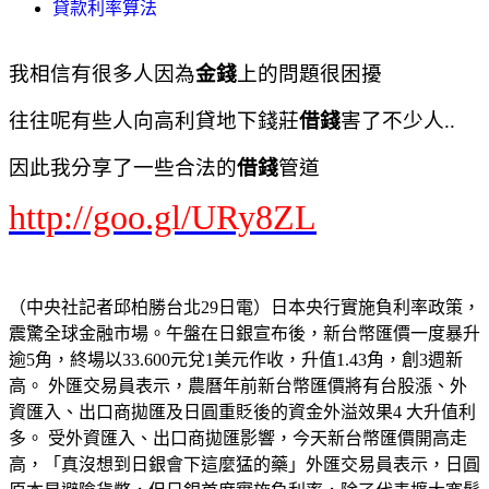
貸款利率算法
我相信有很多人因為
金錢
上的問題很困擾
往往呢有些人向高利貸地下錢莊
借錢
害了不少人..
因此我分享了一些合法的
借錢
管道
http://goo.gl/URy8ZL
（中央社記者邱柏勝台北29日電）日本央行實施負利率政策，
震驚全球金融市場。午盤在日銀宣布後，新台幣匯價一度暴升
逾5角，終場以33.600元兌1美元作收，升值1.43角，創3週新
高。 外匯交易員表示，農曆年前新台幣匯價將有台股漲、外
資匯入、出口商拋匯及日圓重貶後的資金外溢效果4 大升值利
多。 受外資匯入、出口商拋匯影響，今天新台幣匯價開高走
高，「真沒想到日銀會下這麼猛的藥」外匯交易員表示，日圓