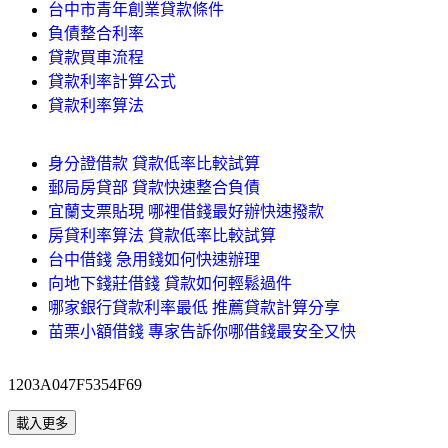
台中市青年創業貸款條件
負債整合利率
貸款買車流程
貸款利率計算公式
貸款利率算法
身分證借款 貸款低率比較試算
郵局房貸部 貸款快速整合負債
宜蘭支票貼現 哪裡借錢最好辦快速撥款
房貸利率算法 貸款低率比較試算
台中借錢 急用錢如何快速辦理
向地下錢莊借錢 貸款如何輕鬆過件
哪家銀行貸款利率最低 推薦貸款計算分享
苗栗小額借錢 專家告訴你哪借錢最安全又快
1203A047F5354F69
載入更多