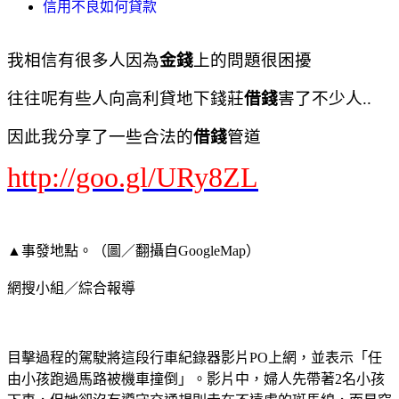
信用不良如何貸款
我相信有很多人因為
金錢
上的問題很困擾
往往呢有些人向高利貸地下錢莊
借錢
害了不少人..
因此我分享了一些合法的
借錢
管道
http://goo.gl/URy8ZL
▲事發地點。（圖／翻攝自GoogleMap）
網搜小組／綜合報導
目擊過程的駕駛將這段行車紀錄器影片PO上網，並表示「任
由小孩跑過馬路被機車撞倒」。影片中，婦人先帶著2名小孩