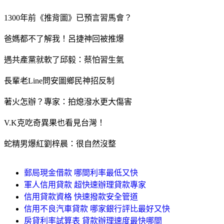
1300年前《推背圖》已預言習馬會？
爸媽都不了解我！呂捷神回被推爆
遇共產黨就軟了邱毅：蔡怕習生氣
長輩老Line問安圖鄉民神招反制
著火怎辦？專家：拍熄潑水更大傷害
V.K克吃奇異果也看見台灣！
蛇精男爆紅劉梓晨：很自然沒整
郵局現金借款 哪間利率最低又快
軍人信用貸款 超快速辦理貸款專家
信用貸款資格 快速撥款安全管道
信用不良汽車貸款 哪家銀行評比最好又快
房貸利率試算表 貸款辦理速度最快哪間