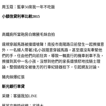
周玉蔻：藍拿50席我一年不吃飯
小額信貸利率比較2015
高鐵廁所當砲房白嫩腋毛妹自拍
違規穿越馬路被撞還嗆聲！南投市南陽路日前發生一起擦撞意
外，一名婦人帶著2名小孩隨意穿越馬路，甚至還沒有牽緊他
們的手，任由他們向前狂奔，導致一輛直行的機車剎車不及，
擦撞到其中一名小孩，沒想到他們的家長還憤怒地找騎士理
論。整個過程全被後方的行車紀錄器拍下，引起網友討論。
豬肉妹爆紅張
新光銀行車貸
采婕：客逼我加LINE
蔡英文登時代網：尤達大