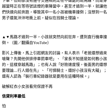
下車，但她卻沒有遵守交通規則走在不遠處的斑馬線，而是穿
越當時正在等待號誌燈的車陣當中，甚至才過到一半，就讓他
們快速向前奔跑，導致其中一名小孩被機車撞倒；沒想到一名
男子還氣沖沖地衝上前，疑似在找騎士理論。
▲▼馬路才過到一半，小孩就突然向前狂奔，遭到直行機車撞
倒。（圖／翻攝自YouTube）
影片上傳後，馬上引起網友的討論，有人表示「老爸還想過來
嗆聲？先開他併排停車罰車吧」、「家長不知道是如何教小孩
的，這樣穿越馬路」；也有人說「好險速度慢，後面男的還想
要理論....行人錯在先」、「可憐騎士，還好小孩沒有大礙」；
還有人認為「裝行車紀錄器就是要用在這種時候。」
破解紅衣小女孩看完保證不再
信貸利率最低
怕