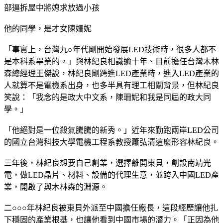
部逼拆屋中將媳求放過小孩
他的同學，是才女陳姍妮
「事實上，台灣九○年代剛開始發展LED技術時，很多人都不
是本科系畢業的。」與林紀良相識逾十年、目前擔任台灣木林
森總經理王傑說，林紀良剛跨進LED產業時，進入LED產業的
人就算不是電機系出身，也多半具有理工相關背景，但林紀良
笑說：「我念的是政大中文系，陳珊妮和我是同屆的政大同
學。」
「他絕對是一位殺氣騰騰的新秀。」近年來勤跑兩岸LED公司
的國立台灣科技大學電機工程系教授蕭弘清這麼形容林紀良。
三年後，林紀良想要自己創業，選擇離開東貝，創設南靖光
電，做LED晶片、材料、設備的代理生意，並跨入中國LED產
業，開啟了與木林森的淵源。
二○○○年林紀良被東貝外派至中國擔任廠長，這段經歷讓他扎
下穩固的產業根基，也讓他看到中國市場的潛力。「正因為他