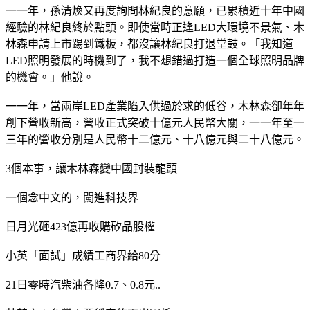
一一年，孫清煥又再度詢問林紀良的意願，已累積近十年中國
經驗的林紀良終於點頭。即使當時正逢LED大環境不景氣、木
林森申請上市踢到鐵板，都沒讓林紀良打退堂鼓。「我知道
LED照明發展的時機到了，我不想錯過打造一個全球照明品牌
的機會。」他說。
一一年，當兩岸LED產業陷入供過於求的低谷，木林森卻年年
創下營收新高，營收正式突破十億元人民幣大關，一一年至一
三年的營收分別是人民幣十二億元、十八億元與二十八億元。
3個本事，讓木林森變中國封裝龍頭
一個念中文的，闖進科技界
日月光砸423億再收購矽品股權
小英「面試」成績工商界給80分
21日零時汽柴油各降0.7、0.8元..