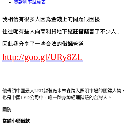
貸款利率試算表
我相信有很多人因為
金錢
上的問題很困擾
往往呢有些人向高利貸地下錢莊
借錢
害了不少人..
因此我分享了一些合法的
借錢
管道
http://goo.gl/URy8ZL
他帶領中國最大LED封裝廠木林森跨入照明市場的關鍵人物，
也是中國LED公司中，唯一躋身總經理階級的台灣人。
國防
當舖小額借款