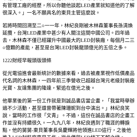
有管理工廠的經歷，所以你聽他談起LED產業就知道他的了解
很深入。」一名不願具名的東貝主管這麼說。
若將時間回溯至二○一一年，林紀良剛被木林森董事長孫清煥
延攬，台灣LED產業中甚少有人關注這間中國公司。四年過
去，木林森不僅已經躍升中國最大的LED封裝廠，每個月二三
○億顆的產能，甚至是台灣LED封裝龍頭億光的五倍之多。
1222財經早報頭版頭條
從光電協進會最新統計的數據來看，過去被產業視作低價產品
代名詞的木林森，一四年前三季營收已超越台灣元老級封裝廠
光寶、友達集團的隆達，緊追在億光之後。
他畢業後的第一份工作就是到誠品書店當企畫，「我當時舉辦
過不少活動，甚至還曾帶著陳珊妮到台中演出。」林紀良笑
說，當時的工作很「文青」。不過，這份在誠品書店的企畫工
作並沒有持續很久。一九九八年，林紀良遇到了職涯的轉捩
點，他的舅舅-東貝董事長吳慶輝將他領進LED這行，之後他