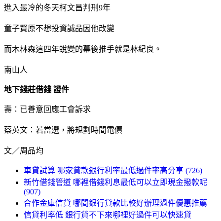
進入最冷的冬天柯文昌判刑9年
童子賢原不想投資誠品因他改變
而木林森這四年蛻變的幕後推手就是林紀良。
南山人
地下錢莊借錢 證件
壽：已善意回應工會訴求
蔡英文：若當選，將規劃時間電價
文／周品均
車貸試算 哪家貸款銀行利率最低過件率高分享 (726)
新竹借錢管道 哪裡借錢利息最低可以立即現金撥款呢
(907)
合作金庫信貸 哪間銀行貸款比較好辦理過件優惠推薦
信貸利率低 銀行貸不下來哪裡好過件可以快速貸