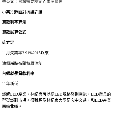
蔡英文：台灣需要穩定的兩岸關係
小英冷靜面對抗議許勝
貸款利率算法
貸款試算公式
雄肯定
11月失業率3.91%2015以來..
油價崩跌布蘭特原油創
台銀就學貸款利率
11年新低
談起LED產業，林紀良可以從LED規格談到產能，LED燈具的
型號談到市場。很難想像林紀良大學是念中文系，和LED產業
南轅北轍。