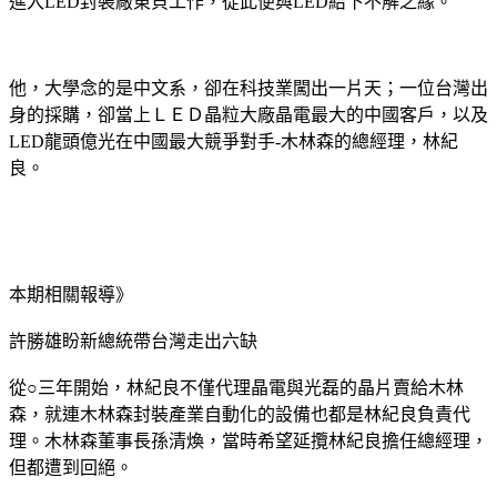
進入LED封裝廠東貝工作，從此便與LED結下不解之緣。
他，大學念的是中文系，卻在科技業闖出一片天；一位台灣出
身的採購，卻當上ＬＥＤ晶粒大廠晶電最大的中國客戶，以及
LED龍頭億光在中國最大競爭對手-木林森的總經理，林紀
良。
本期相關報導》
許勝雄盼新總統帶台灣走出六缺
從○三年開始，林紀良不僅代理晶電與光磊的晶片賣給木林
森，就連木林森封裝產業自動化的設備也都是林紀良負責代
理。木林森董事長孫清煥，當時希望延攬林紀良擔任總經理，
但都遭到回絕。