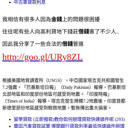
中古車貸款利息
我相信有很多人因為
金錢
上的問題很困擾
往往呢有些人向高利貸地下錢莊
借錢
害了不少人..
因此我分享了一些合法的
借錢
管道
http://goo.gl/URy8ZL
根據美國地質調查所（USGS），中亞國家塔吉克共和國發生
7.2強震。「巴基斯坦日報」（Daily Pakistan）報導，巴基斯坦
北部地區和印度部份地區可感受到地震。「印度時報」
（Times of India）報導，塔吉克發生規模7.2地震後，印度首都
新德里部份地區感受到輕微地震。暫無傳出重大損害。
留學貸款 (立即撥款)教你如何辦理貸款快速過件呢 (293)
豐田汽車貸款試算 哪間銀行貸款利率最低快速過件辦理